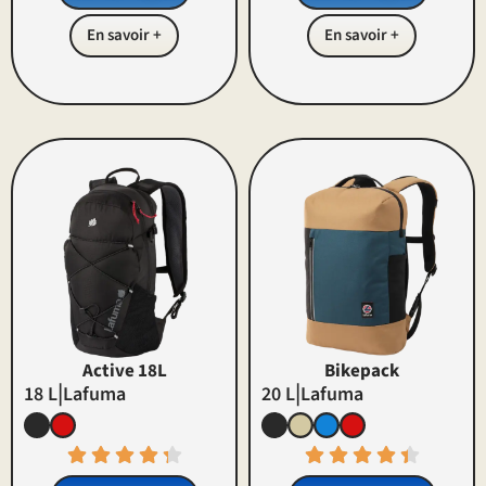
En savoir +
En savoir +
Active 18L
Bikepack
|
|
18 L
Lafuma
20 L
Lafuma