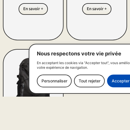
En savoir +
En savoir +
Nous respectons votre vie privée
En acceptant les cookies via "Accepter tout", vous améli
votre expérience de navigation.
Personnaliser
Tout rejeter
Accepter 
Refugio Daypack
|
30 L
Patagonia