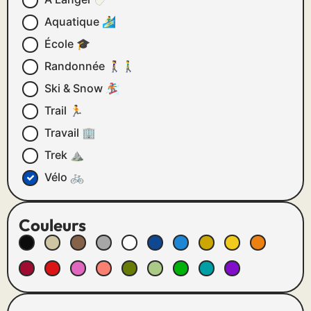
Aquatique 🏄‍♂️
École 🎓
Randonnée 🚶‍♀️🚶‍♂️
Ski & Snow 🏂
Trail 🏃
Travail 🏢
Trek ⛰
Vélo 🚲
Couleurs