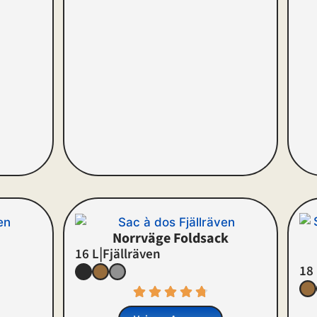
Norrväge Foldsack
|
16 L
Fjällräven
18