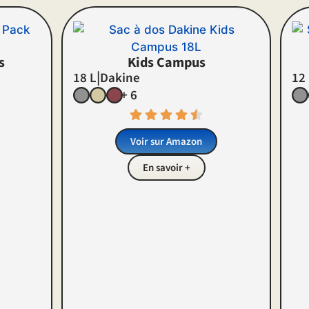
s
Kids Campus
|
18 L
Dakine
12
+ 6
Voir sur Amazon
En savoir +