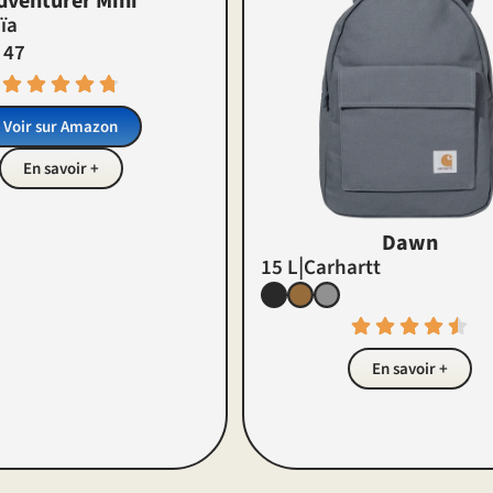
dventurer Mini
ïa
 47
Voir sur Amazon
En savoir +
Dawn
|
15 L
Carhartt
En savoir +