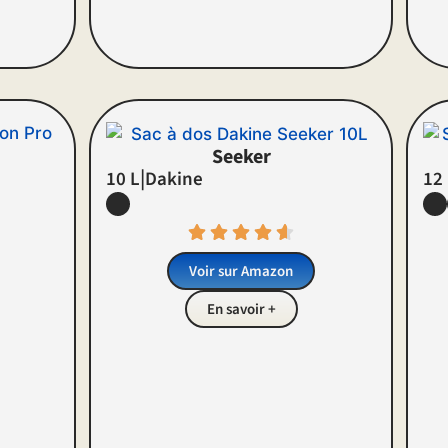
Seeker
|
10 L
Dakine
12
Voir sur Amazon
En savoir +