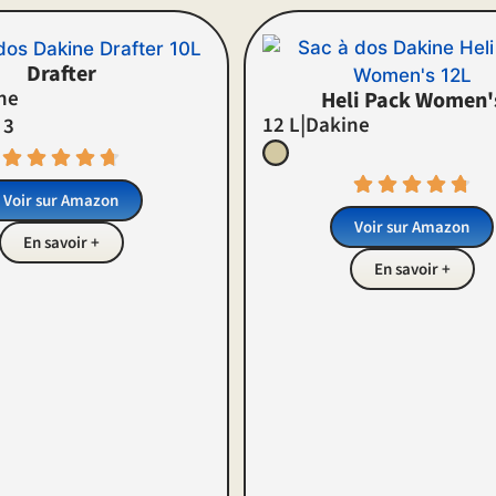
Drafter
ne
Heli Pack Women'
|
12 L
Dakine
 3
Voir sur Amazon
Voir sur Amazon
En savoir +
En savoir +