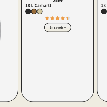
Jake
|
18 L
Carhartt
18
En savoir +