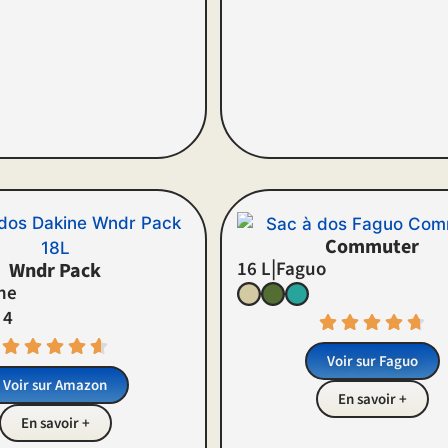
Commuter
|
16 L
Faguo
Wndr Pack
ne
 4
Voir sur
Faguo
Voir sur Amazon
En savoir +
En savoir +