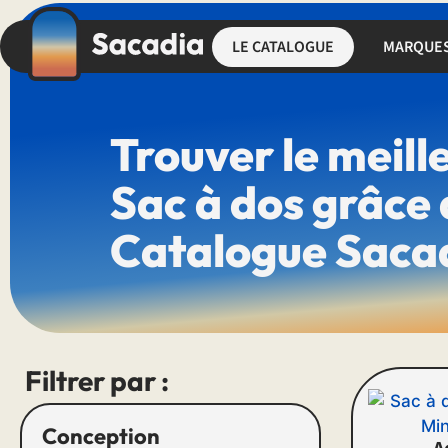
LE CATALOGUE
MARQUE
Trouver le meill
Sac à dos grâce
Catalogue Saca
Filtrer par :
Conception