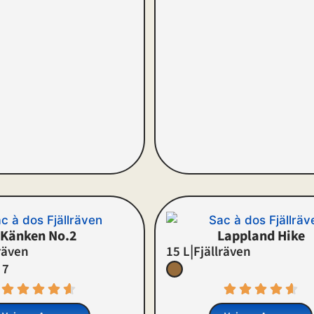
Känken No.2
Lappland Hike
|
räven
15 L
Fjällräven
 7