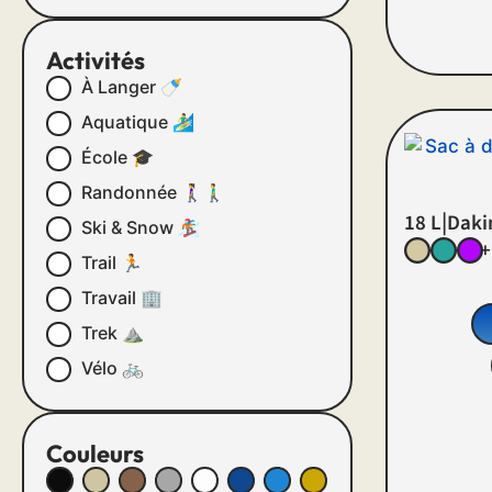
Activités
À Langer 🍼
Aquatique 🏄‍♂️
École 🎓
Randonnée 🚶‍♀️🚶‍♂️
|
18 L
Daki
Ski & Snow 🏂
+
Trail 🏃
Travail 🏢
Trek ⛰
Vélo 🚲
Couleurs