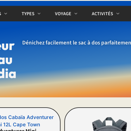
S
TYPES
VOYAGE
ACTIVITÉS
eur
Dénichez facilement le sac à dos parfaitemen
 au
dia