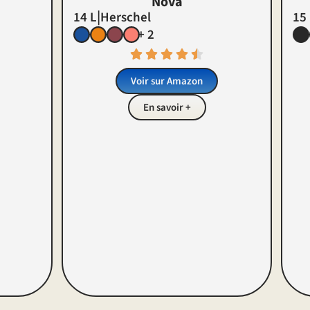
Nova
|
14 L
Herschel
15
+ 2
Voir sur Amazon
En savoir +