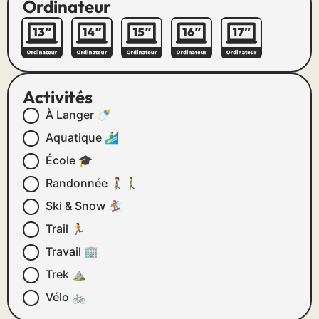
Ordinateur
Activités
À Langer 🍼
Aquatique 🏄‍♂️
École 🎓
Randonnée 🚶‍♀️🚶‍♂️
Ski & Snow 🏂
Trail 🏃
Travail 🏢
Trek ⛰
Vélo 🚲