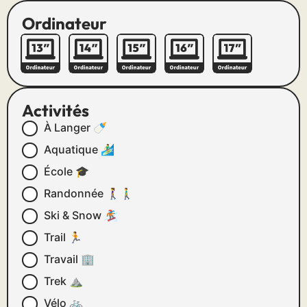
Ordinateur
Activités
À Langer 🍼
Aquatique 🏄‍♂️
École 🎓
Randonnée 🚶‍♀️🚶‍♂️
Ski & Snow 🏂
Trail 🏃
Travail 🏢
Trek ⛰
Vélo 🚲