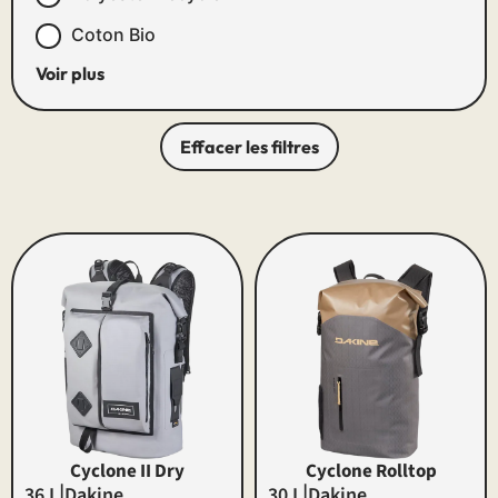
Coton Bio
Voir plus
Effacer les filtres
Cyclone II Dry
Cyclone Rolltop
|
|
36 L
Dakine
30 L
Dakine