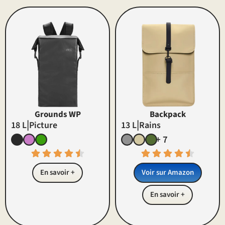
Grounds WP
Backpack
|
|
18 L
Picture
13 L
Rains
+ 7
En savoir +
Voir sur Amazon
En savoir +