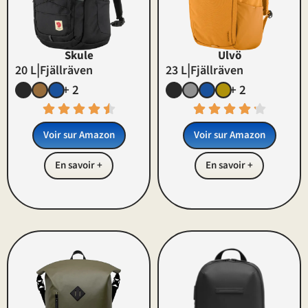
Skule
Ulvö
|
|
20 L
Fjällräven
23 L
Fjällräven
+ 2
+ 2
Voir sur Amazon
Voir sur Amazon
En savoir +
En savoir +