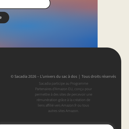
e
© Sacadia 2026 – L’univers du sac à dos | Tous droits réservés
Sacadia participe au Programme
Partenaires d’Amazon EU, conçu pour
permettre à des sites de percevoir une
rémunération grâce à la création de
liens affilié vers Amazon.fr ou tous
autres sites Amazon.