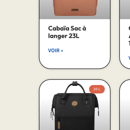
Cabaïa Sac à
langer 23L
VOIR »
20 L