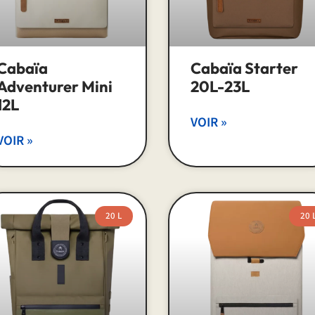
Cabaïa
Cabaïa Starter
Adventurer Mini
20L-23L
12L
VOIR »
VOIR »
20 L
20 