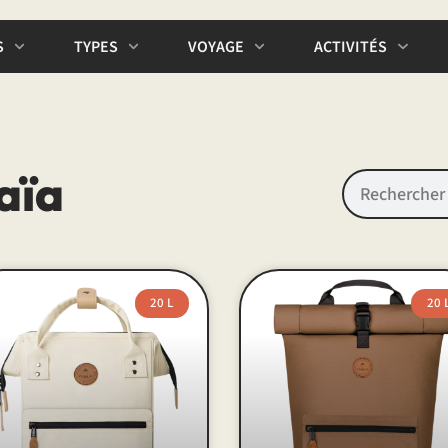
S
TYPES
VOYAGE
ACTIVITÉS
aïa
20 L
20 