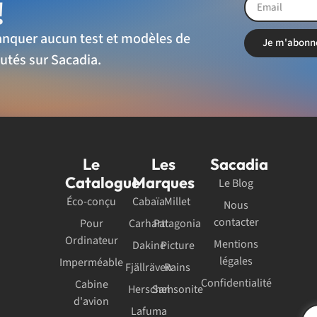
!
nquer aucun test et modèles de
Je m'abonn
utés sur Sacadia.
Le
Les
Sacadia
Catalogue
Marques
Le Blog
Éco-conçu
Cabaïa
Millet
Nous
contacter
Pour
Carhartt
Patagonia
Ordinateur
Mentions
Dakine
Picture
légales
Imperméable
Fjällräven
Rains
Confidentialité
Cabine
Herschel
Samsonite
d'avion
Lafuma