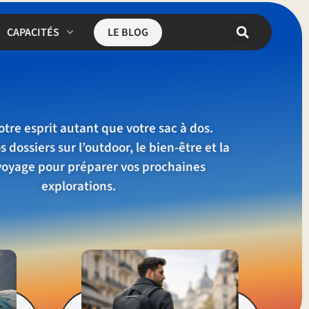
CAPACITÉS
LE BLOG
tre esprit autant que votre sac à dos.
 dossiers sur l’outdoor, le bien-être et la
voyage pour préparer vos prochaines
explorations.