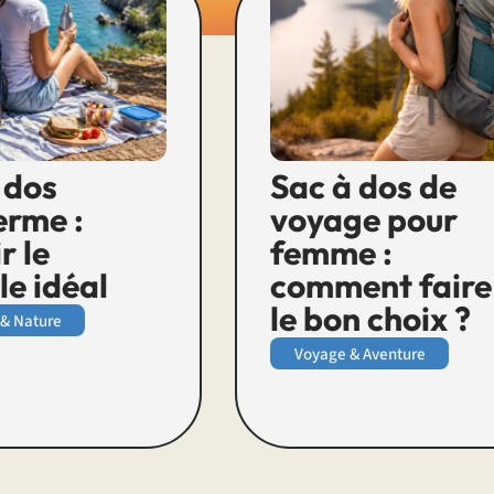
 dos
Sac à dos de
erme :
voyage pour
r le
femme :
e idéal
comment faire
le bon choix ?
 & Nature
Voyage & Aventure