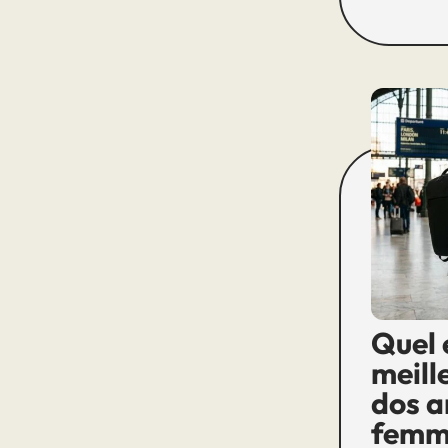
Quel 
meill
dos a
femm