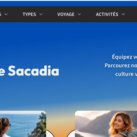
S
TYPES
VOYAGE
ACTIVITÉS
Équipez vo
Parcourez nos
e Sacadia
culture 