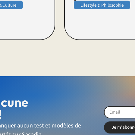
& Culture
Lifestyle & Philosophie
ucune
!
nquer aucun test et modèles de
Je m'abonn
utés sur Sacadia.