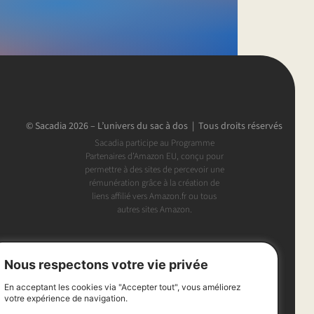
© Sacadia 2026 – L’univers du sac à dos | Tous droits réservés
Sacadia participe au Programme
Partenaires d’Amazon EU, conçu pour
permettre à des sites de percevoir une
rémunération grâce à la création de
liens affilié vers Amazon.fr ou tous
autres sites Amazon.
Nous respectons votre vie privée
En acceptant les cookies via "Accepter tout", vous améliorez
votre expérience de navigation.