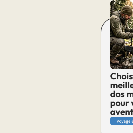
Chois
meill
dos m
pour 
avent
Voyage 