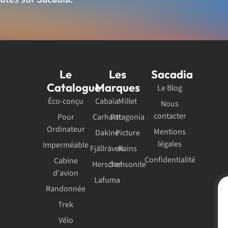
Le
Les
Sacadia
Catalogue
Marques
Le Blog
Éco-conçu
Cabaïa
Millet
Nous
contacter
Pour
Carhartt
Patagonia
Ordinateur
Mentions
Dakine
Picture
légales
Imperméable
Fjällräven
Rains
Confidentialité
Cabine
Herschel
Samsonite
d'avion
Lafuma
Randonnée
Trek
Vélo