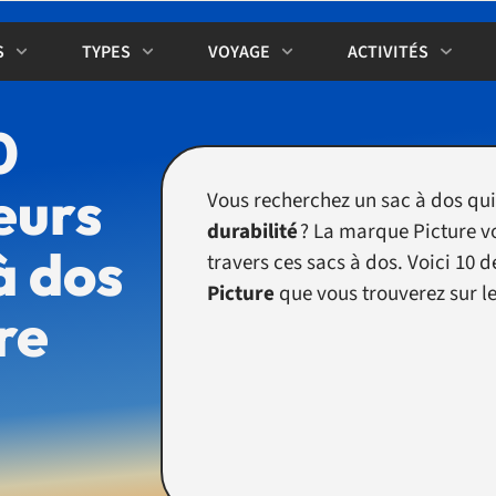
S
TYPES
VOYAGE
ACTIVITÉS
0
eurs
Vous recherchez un sac à dos qui
durabilité
? La marque Picture vo
à dos
travers ces sacs à dos. Voici 10
Picture
que vous trouverez sur l
re