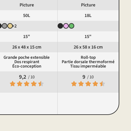
Picture
Picture
50L
18L
+2
15"
15"
26 x 48 x 15 cm
26 x 58 x 16 cm
Grande poche extensible
Roll-top
Dos respirant
Partie dorsale thermoformé
Éco-conception
Tissu imperméable
9,2
9
/ 10
/ 10