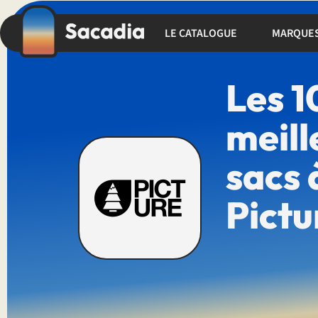
LE CATALOGUE
MARQUE
Les 1
meill
sacs 
Pictu