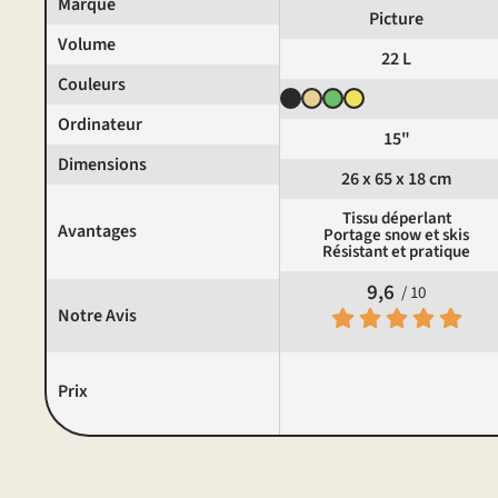
Marque
Picture
Volume
22 L
Couleurs
Ordinateur
15"
Dimensions
26 x 65 x 18 cm
Tissu déperlant
Avantages
Portage snow et skis
Résistant et pratique
9,6
/ 10
Notre Avis
Prix