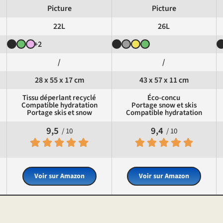
Picture
Picture
22L
26L
+2
/
/
28 x 55 x 17 cm
43 x 57 x 11 cm
Tissu déperlant recyclé
Éco-concu
Compatible hydratation
Portage snow et skis
Portage skis et snow
Compatible hydratation
9,5
9,4
/ 10
/ 10
Voir sur Amazon
Voir sur Amazon