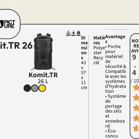
Avantage
Di
Matiè
NO
s
it.TR 26 L
me
res
R
• Poche
nsi
Polye
AVI
pour
on
Ster
9
matériel
s
Recy
de
43
Clé
.
sécurité &
x
4
Compatib
57
Komit.TR
le avec les
x
/ 10
26 L
systèmes
11
d’hydrata
cm
tion
• Système
de
portage
des skis
et
snowboa
rd
• Éco-
concu