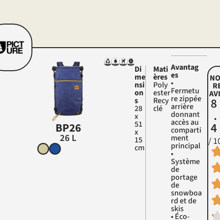
Avantag
Di
Mati
es
me
ères
NO
•
nsi
Poly
R
Fermetu
on
Ester
AV
re zippée
8
s
Recy
arrière
28
Clé
.
donnant
x
accès au
51
4
BP26
comparti
x
26 L
ment
15
/ 1
principal
cm
•
Système
de
portage
de
snowboa
rd et de
skis
• Éco-