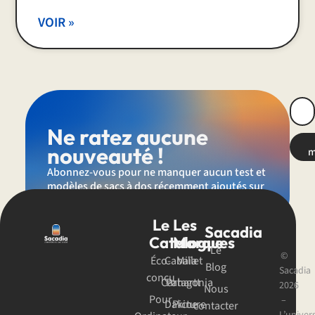
VOIR »
Ne ratez aucune
nouveauté !
m
Abonnez-vous pour ne manquer aucun test et
modèles de sacs à dos récemment ajoutés sur
Sacadia.
Le
Les
Sacadia
Catalogue
Marques
Le
©
Éco-
Cabaïa
Millet
Blog
Sacadia
conçu
Carhartt
Patagonia
2026
Nous
Pour
–
Dakine
Picture
contacter
L’univer