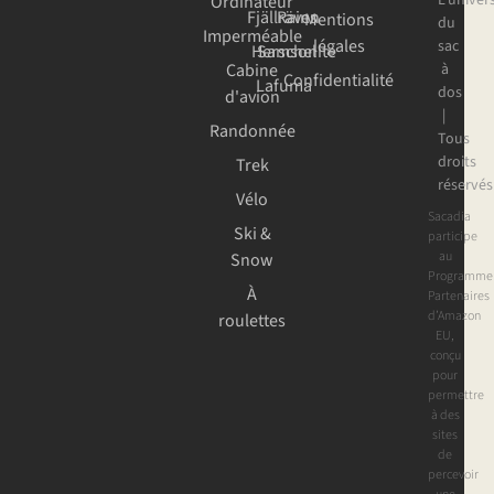
Ordinateur
Fjällräven
Rains
Mentions
du
Imperméable
légales
sac
Herschel
Samsonite
Cabine
à
Confidentialité
Lafuma
dos
d'avion
|
Randonnée
Tous
droits
Trek
réservés
Vélo
Sacadia
Ski &
participe
au
Snow
Programme
À
Partenaires
d’Amazon
roulettes
EU,
conçu
pour
permettre
à des
sites
de
percevoir