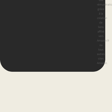
une
rémunérati
grâce
à la
création
de
liens
affilié
vers
Amazon.fr
ou
tous
autres
sites
Amazon.