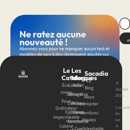
Ne ratez aucune
nouveauté !
m
Abonnez-vous pour ne manquer aucun test et
modèles de sacs à dos récemment ajoutés sur
Sacadia.
Le
Les
Sacadia
Catalogue
Marques
Le
©
Éco-
Cabaïa
Millet
Blog
Sacadia
conçu
Carhartt
Patagonia
2026
Nous
Pour
–
Dakine
Picture
contacter
L’univer
Ordinateur
Fjällräven
Rains
Mentions
du
Imperméable
légales
sac
Herschel
Samsonite
Cabine
à
Confidentialité