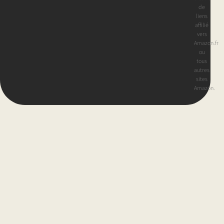
de
liens
affilié
vers
Amazon.fr
ou
tous
autres
sites
Amazon.