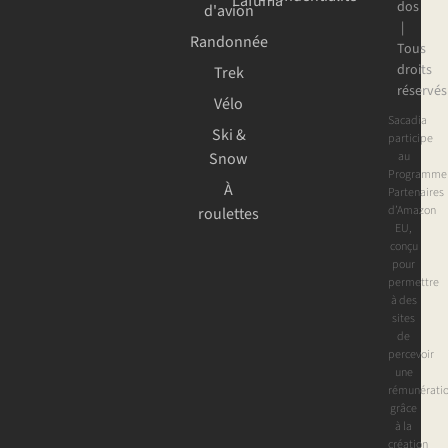
Lafuma
dos
d'avion
|
Randonnée
Tous
droits
Trek
réservés
Vélo
Sacadia
Ski &
participe
au
Snow
Programme
À
Partenaires
d’Amazon
roulettes
EU,
conçu
pour
permettre
à des
sites
de
percevoir
une
rémunérati
grâce
à la
création