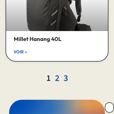
Millet Hanang 40L
VOIR »
1
2
3