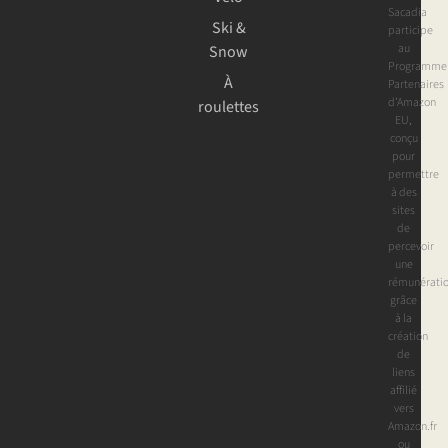
Sacadia
Ski &
participe
au
Snow
Programme
À
Partenaires
d’Amazon
roulettes
EU,
conçu
pour
permettre
à des
sites
de
percevoir
une
rémunérati
grâce
à la
création
de
liens
affilié
vers
Amazon.fr
ou