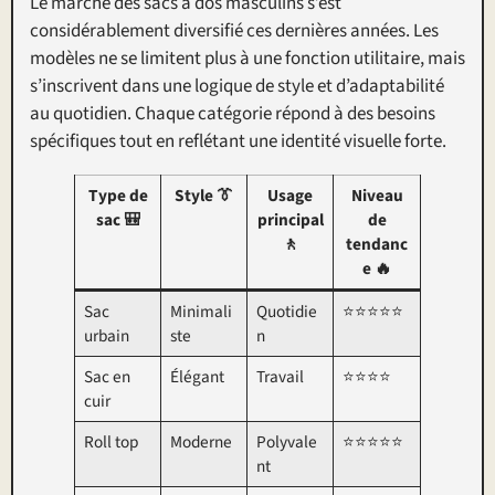
Le marché des sacs à dos masculins s’est
considérablement diversifié ces dernières années. Les
modèles ne se limitent plus à une fonction utilitaire, mais
s’inscrivent dans une logique de style et d’adaptabilité
au quotidien. Chaque catégorie répond à des besoins
spécifiques tout en reflétant une identité visuelle forte.
Type de
Style 👔
Usage
Niveau
sac 🎒
principal
de
🚶
tendanc
e 🔥
Sac
Minimali
Quotidie
⭐⭐⭐⭐⭐
urbain
ste
n
Sac en
Élégant
Travail
⭐⭐⭐⭐
cuir
Roll top
Moderne
Polyvale
⭐⭐⭐⭐⭐
nt