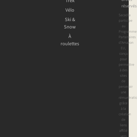
Trek
réservés
Vélo
Sacadia
Ski &
participe
au
Snow
Programme
À
Partenaires
d’Amazon
roulettes
EU,
conçu
pour
permettre
à des
sites
de
percevoir
une
rémunérati
grâce
à la
création
de
liens
affilié
vers