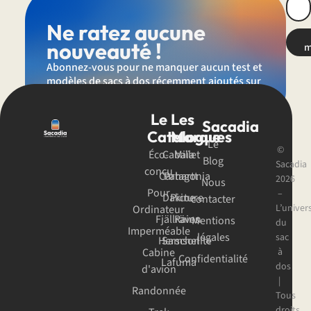
Ne ratez aucune
nouveauté !
m
Abonnez-vous pour ne manquer aucun test et
modèles de sacs à dos récemment ajoutés sur
Sacadia.
Le
Les
Sacadia
Catalogue
Marques
Le
©
Éco-
Cabaïa
Millet
Blog
Sacadia
conçu
Carhartt
Patagonia
2026
Nous
Pour
–
Dakine
Picture
contacter
L’univer
Ordinateur
Fjällräven
Rains
Mentions
du
Imperméable
légales
sac
Herschel
Samsonite
Cabine
à
Confidentialité
Lafuma
dos
d'avion
|
Randonnée
Tous
droits